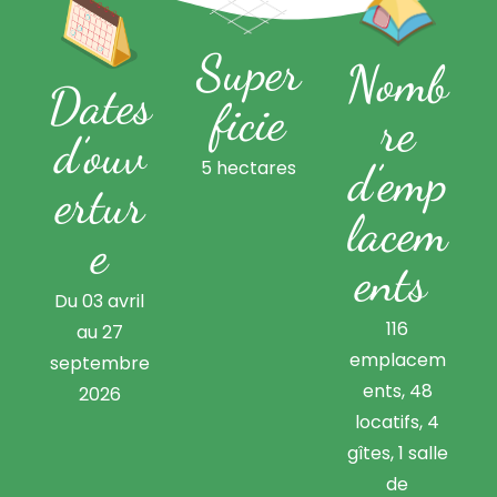
Super
Nomb
Dates
ficie
re
d’ouv
d’emp
5 hectares
ertur
lacem
e
ents ​
Du 03 avril
116
au 27
emplacem
septembre
ents, 48
2026
locatifs, 4
gîtes, 1 salle
de