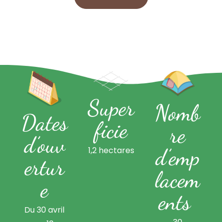
Super
Nomb
Dates
ficie
re
d’ouv
d’emp
1,2 hectares
ertur
lacem
e
ents ​
Du 30 avril