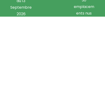
30
au 13
emplacem
Septembre
ents nus
2026
9 locatifs
Contactez-nous
Adresse
23 Rue des Étangs
49420 Ombrée d'Anjou